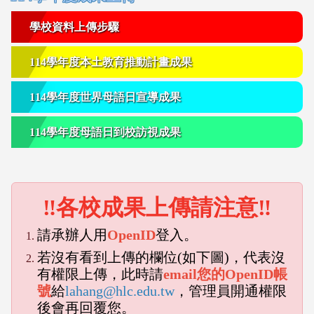
學校資料上傳步驟
114學年度本土教育推動計畫成果
114學年度世界母語日宣導成果
114學年度母語日到校訪視成果
‼各校成果上傳請注意‼
請承辦人用
OpenID
登入。
若沒有看到上傳的欄位(如下圖)，代表沒
有權限上傳，此時請
email您的OpenID帳
號
給
lahang@hlc.edu.tw
，管理員開通權限
後會再回覆您。