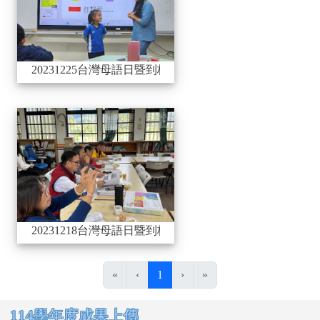
20231225台灣母語日暨到校服務與諮詢_豐山國小
20231218台灣母語日暨到
20231218台灣母語日暨到校服務與諮詢_東竹國小
(目前頁次)
«
‹
1
›
»
右邊區域內容
114學年度成果上傳