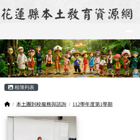
花蓮縣本土教育資源網
跳至主內容區
導覽列
頁尾區域
主內容區域
相簿列表
回首頁
本土團到校服務與諮詢
112學年度第1學期
相簿列表
20231228台灣母語日暨到