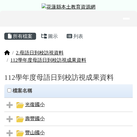
花蓮縣本土教育資源網
跳至主內容區
導覽列
頁尾區域
主內容區域
所有檔案
圖示
列表
回首頁
2.母語日到校訪視資料
112學年度母語日到校訪視成果資料
112學年度母語日到校訪視成果資料
clickAll
檔案名稱
光復國小
壽豐國小
豐山國小