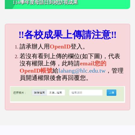
114學年度母語日到校訪視成果
‼各校成果上傳請注意‼
請承辦人用
OpenID
登入。
若沒有看到上傳的欄位(如下圖)，代表
沒有權限上傳，此時請
email您的
OpenID帳號
給
lahang@hlc.edu.tw
，管理
員開通權限後會再回覆您。
emp
empty head