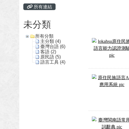
頁尾區域
主內容區域
所有連結
未分類
所有分類
主分類 (4)
臺灣台語 (6)
客語 (2)
原民語 (5)
語言工具 (4)