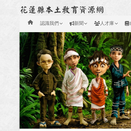
花蓮縣本土教育資源網
跳至主內容區
導覽列
認識我們
新聞
人才庫