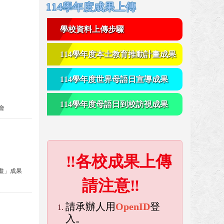
右邊區域內容
114學年度成果上傳
學校資料上傳步驟
114學年度本土教育推動計畫成果
114學年度世界母語日宣導成果
114學年度母語日到校訪視成果
會
‼各校成果上傳
計畫」成果
請注意‼
請承辦人用
OpenID
登
入。