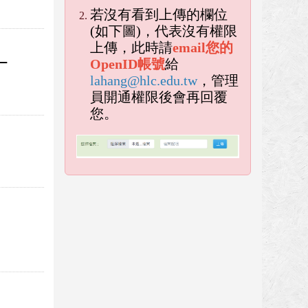
若沒有看到上傳的欄位
(如下圖)，代表沒有權限
上傳，此時請
email您的
》
OpenID帳號
給
lahang@hlc.edu.tw
，管理
員開通權限後會再回覆
您。
empty h
empty head