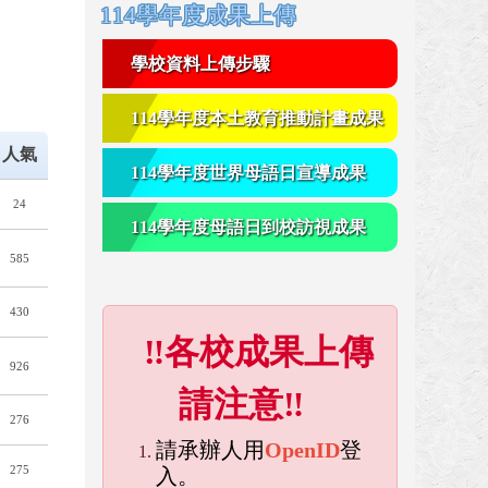
右邊區域內容
114學年度成果上傳
學校資料上傳步驟
114學年度本土教育推動計畫成果
人氣
114學年度世界母語日宣導成果
24
114學年度母語日到校訪視成果
585
430
‼各校成果上傳
926
請注意‼
276
請承辦人用
OpenID
登
275
入。