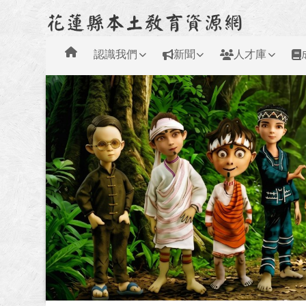
花蓮縣本土教育資源網
跳至主內容區
導覽列
認識我們
新聞
人才庫