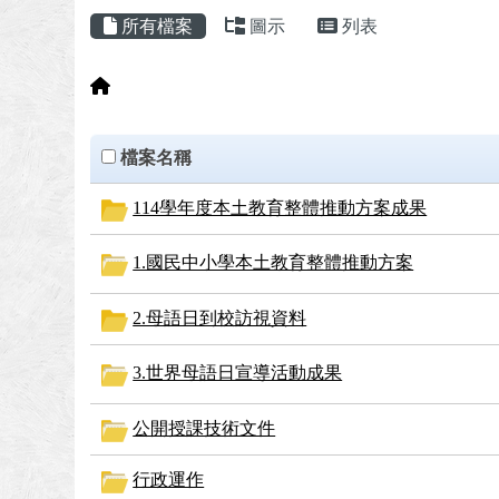
頁尾區域
主內容區域
所有檔案
圖示
列表
回首頁
Files List
clickAll
檔案名稱
114學年度本土教育整體推動方案成果
1.國民中小學本土教育整體推動方案
2.母語日到校訪視資料
3.世界母語日宣導活動成果
公開授課技術文件
行政運作