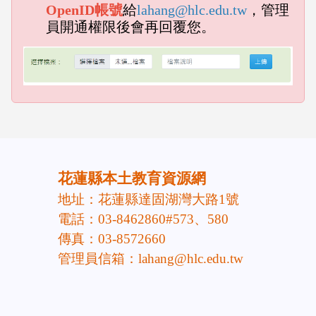
OpenID帳號
給
lahang@hlc.edu.tw
，管理
員開通權限後會再回覆您。
emp
empty head
頁尾區域內容
花蓮縣本土教育資源網
地址：花蓮縣達固湖灣大路1號
電話：03-8462860#573、580
傳真：03-8572660
管理員信箱：lahang@hlc.edu.tw