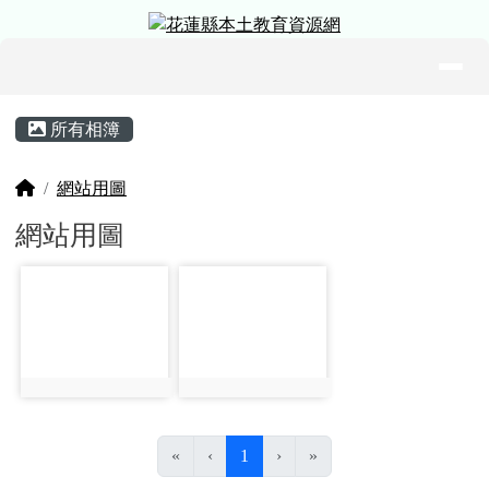
花蓮縣本土教育資源網
跳至主內容區
導覽列
頁尾區域
主內容區域
所有相簿
回首頁
網站用圖
網站用圖
photo-191
photo-192
photo:191
photo:192
(目前頁次)
«
‹
1
›
»