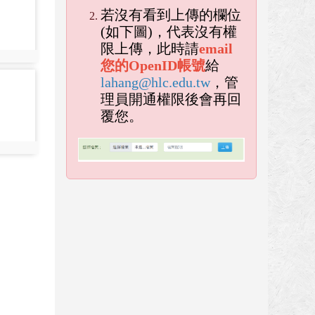
若沒有看到上傳的欄位
(如下圖)，代表沒有權
限上傳，此時請
email
您的OpenID帳號
給
lahang@hlc.edu.tw
，管
理員開通權限後會再回
覆您。
empty h
empty head