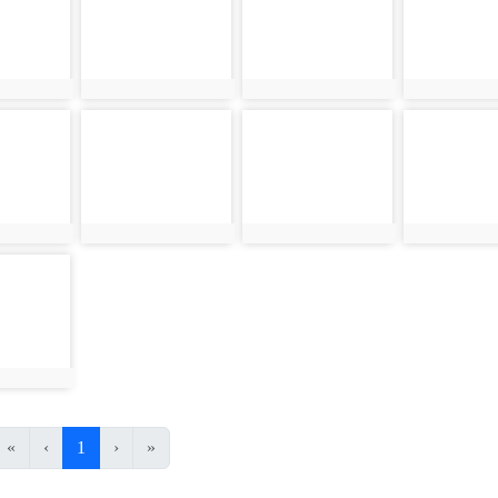
6
photo:1067
photo:1068
photo:1069
2
photo-1073
photo-1074
photo-1075
2
photo:1073
photo:1074
photo:1075
8
8
(目前頁次)
«
‹
1
›
»