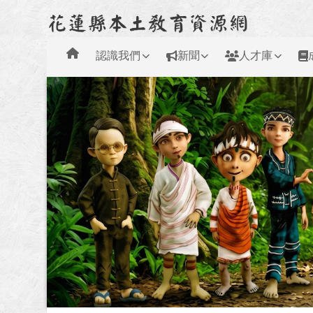
花蓮縣本土教育資源網
跳至主內容區
導覽列
認識我們
新聞
人才庫