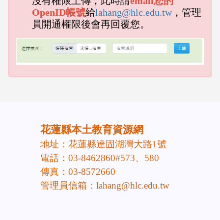
沒有權限上傳，此時請
email您的
OpenID帳號
給
lahang@hlc.edu.tw
，管理
員開通權限後會再回覆您。
emp
empty head
頁尾區域內容
花蓮縣本土教育資源網
地址：花蓮縣達固湖灣大路1號
電話：03-8462860#573、580
傳真：03-8572660
管理員信箱：lahang@hlc.edu.tw