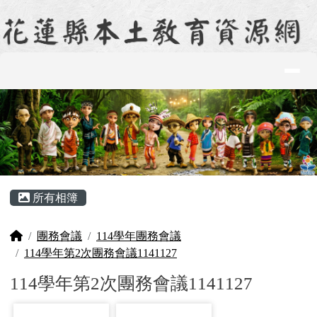
花蓮縣本土教育資源網
跳至主內容區
導覽列
頁尾區域
主內容區域
所有相簿
回首頁
團務會議
114學年團務會議
114學年第2次團務會議1141127
114學年第2次團務會議1141127
photo-1363
photo-1364