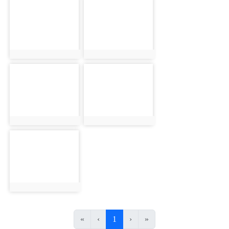
photo-1377
photo-1378
photo:1377
photo:1378
photo-1379
photo-1380
photo:1379
photo:1380
photo-1381
photo:1381
(目前頁次)
«
‹
1
›
»