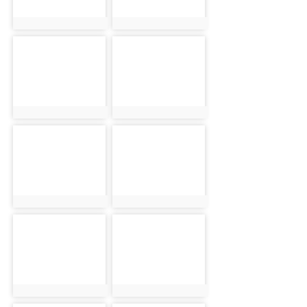
photo:1369
photo:1370
photo-1371
photo-1372
photo:1371
photo:1372
photo-1373
photo-1374
photo:1373
photo:1374
photo-1375
photo-1376
photo:1375
photo:1376