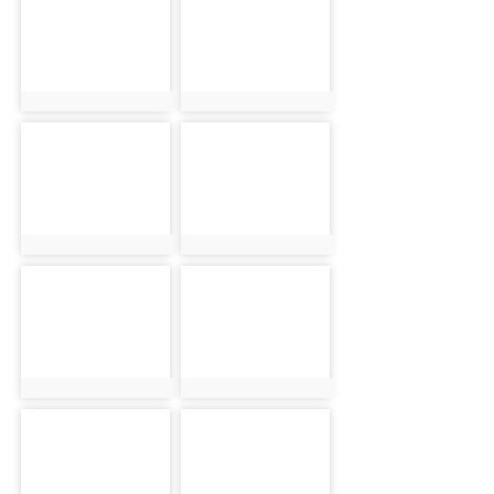
photo:1363
photo:1364
photo-1365
photo-1366
photo:1365
photo:1366
photo-1367
photo-1368
photo:1367
photo:1368
photo-1369
photo-1370