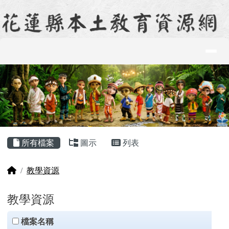
花蓮縣本土教育資源網
跳至主內容區
導覽列
頁尾區域
主內容區域
所有檔案
圖示
列表
回首頁
教學資源
教學資源
clickAll
檔案名稱