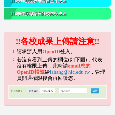
114學年度世界母語日宣導成果
114學年度母語日到校訪視成果
‼各校成果上傳請注意‼
請承辦人用
OpenID
登入。
若沒有看到上傳的欄位(如下圖)，代表
沒有權限上傳，此時請
email您的
OpenID帳號
給
lahang@hlc.edu.tw
，管理
員開通權限後會再回覆您。
emp
empty head