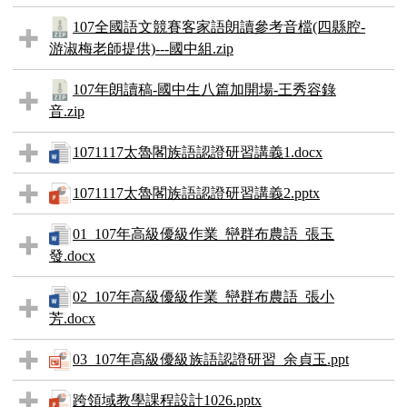
107全國語文競賽客家語朗讀參考音檔(四縣腔-
游淑梅老師提供)---國中組.zip
107年朗讀稿-國中生八篇加開場-王秀容錄
音.zip
1071117太魯閣族語認證研習講義1.docx
1071117太魯閣族語認證研習講義2.pptx
01_107年高級優級作業_巒群布農語_張玉
發.docx
02_107年高級優級作業_巒群布農語_張小
芳.docx
03_107年高級優級族語認證研習_余貞玉.ppt
跨領域教學課程設計1026.pptx