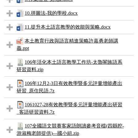
10.拼圖法-我的學校.docx
11.提升本土語言教學的效能與策略.docx
本土教育行政與語言精進策略許嘉勇老師講
義.ppt
106年活化本土語言教學工作坊-太魯閣族語系
研習資料.zip
106年12月2-3日有效教學暨多元評量增能產出
研習_原住民語.7z
1061027-28有效教學暨多元評量增能產出研習
_客語研習資料.7z
107全國語文競賽客家語朗讀參考音檔(四縣腔-
游淑梅老師提供)---國小組.zip