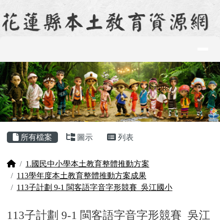
花蓮縣本土教育資源網
跳至主內容區
導覽列
頁尾區域
主內容區域
所有檔案
圖示
列表
回首頁
1.國民中小學本土教育整體推動方案
113學年度本土教育整體推動方案成果
113子計劃 9-1 閩客語字音字形競賽_吳江國小
113子計劃 9-1 閩客語字音字形競賽_吳江