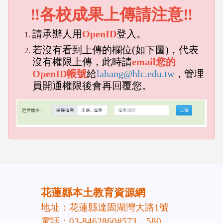
‼各校成果上傳請注意‼
請承辦人用
OpenID
登入。
若沒有看到上傳的欄位(如下圖)，代表
沒有權限上傳，此時請
email您的
OpenID帳號
給
lahang@hlc.edu.tw
，管理
員開通權限後會再回覆您。
emp
empty head
頁尾區域內容
花蓮縣本土教育資源網
地址：花蓮縣達固湖灣大路1號
電話：03-8462860#573、580