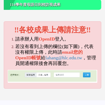
114學年度母語日到校訪視成果
‼各校成果上傳請注意‼
請承辦人用
OpenID
登入。
若沒有看到上傳的欄位(如下圖)，代表
沒有權限上傳，此時請
email您的
OpenID帳號
給
lahang@hlc.edu.tw
，管理
員開通權限後會再回覆您。
emp
empty head