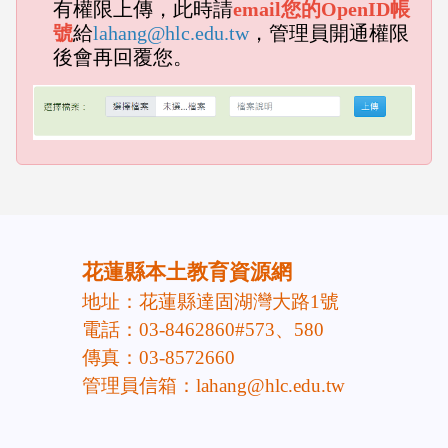
有權限上傳，此時請
email您的OpenID帳
號
給
lahang@hlc.edu.tw
，管理員開通權限
後會再回覆您。
emp
empty head
頁尾區域內容
花蓮縣本土教育資源網
地址：花蓮縣達固湖灣大路1號
電話：03-8462860#573、580
傳真：03-8572660
管理員信箱：lahang@hlc.edu.tw