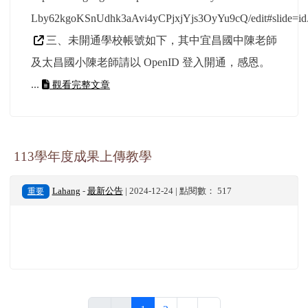
Lby62kgoKSnUdhk3aAvi4yCPjxjYjs3OyYu9cQ/edit#slide=id
三、未開通學校帳號如下，其中宜昌國中陳老師
及太昌國小陳老師請以 OpenID 登入開通，感恩。
...
觀看完整文章
113學年度成果上傳教學
重要
Lahang
-
最新公告
| 2024-12-24 | 點閱數： 517