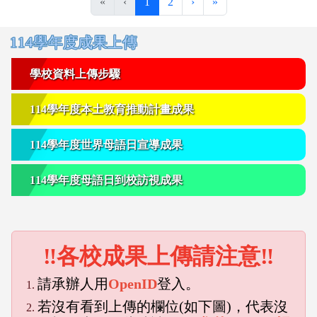
(目前頁次)
下一頁
最後頁
«
‹
1
2
›
»
右邊區域內容
114學年度成果上傳
學校資料上傳步驟
114學年度本土教育推動計畫成果
114學年度世界母語日宣導成果
114學年度母語日到校訪視成果
‼各校成果上傳請注意‼
請承辦人用
OpenID
登入。
若沒有看到上傳的欄位(如下圖)，代表沒