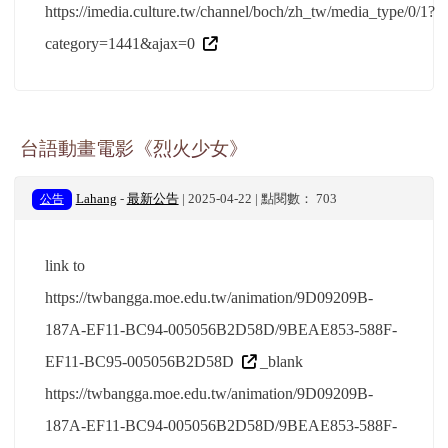
https://imedia.culture.tw/channel/boch/zh_tw/media_type/0/1?
category=1441&ajax=0
台語動畫電影《烈火少女》
公告
Lahang
-
最新公告
| 2025-04-22 | 點閱數： 703
link to
https://twbangga.moe.edu.tw/animation/9D09209B-
187A-EF11-BC94-005056B2D58D/9BEAE853-588F-
EF11-BC95-005056B2D58D
_blank
https://twbangga.moe.edu.tw/animation/9D09209B-
187A-EF11-BC94-005056B2D58D/9BEAE853-588F-