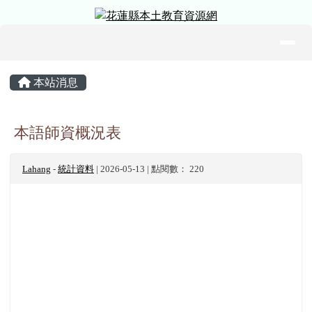
花蓮縣本土教育資源網
跳至主內容區
導覽列
頁尾區域
主內容區域
本站消息
本語師資概況表
Lahang
-
統計資料
| 2026-05-13 | 點閱數： 220