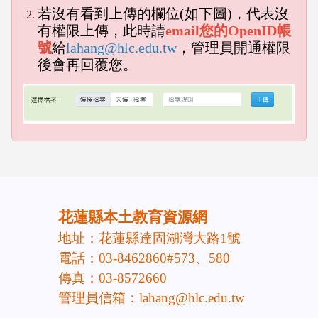
若沒有看到上傳的欄位(如下圖)，代表沒
有權限上傳，此時請
email您的OpenID帳
號
給
lahang@hlc.edu.tw
，管理員開通權限
後會再回覆您。
emp
empty head
頁尾區域內容
花蓮縣本土教育資源網
地址：花蓮縣達固湖灣大路1號
電話：03-8462860#573、580
傳真：03-8572660
管理員信箱：lahang@hlc.edu.tw