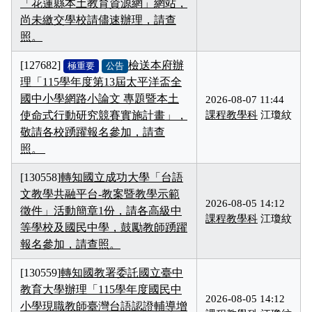
「花蓮縣本土教育資源網」網站，
尚未繳交學校請儘速辦理，請查
照。
[127682]
檢送本府辦
極重要
公告
理「115學年度第13屆太平洋盃全
國中小學網路小論文 專題暨本土
2026-08-07 11:44
使命式行動研究競賽實施計畫」，
課程教學科
江瓊紋
敬請各校踴躍報名參加，請查
照。
[130558]
轉知國立成功大學「台語
文教學共融平台-教案暨教學示範
2026-08-05 14:12
徵件」活動簡章1份，請各高級中
課程教學科
江瓊紋
等學校及國民中學，鼓勵教師踴躍
報名參加，請查照。
[130559]
轉知國教署委託國立臺中
教育大學辦理「115學年度國民中
2026-08-05 14:12
小學現職教師臺灣台語認證輔導增