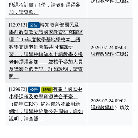
課程教學科
江瓊紋
能課程計畫」1份，請教師踴躍參
加，請查照。
[129713]
轉知教育部國民及
公告
學前教育署委請國家教育研究院辦
理「115年度教學基地學校本土語
教學支援老師暑假共同備課研
2026-07-24 09:03
習」，請學校轉知本土語教學支援
課程教學科
江瓊紋
老師踴躍參加，，並核予參加人員
及講師公假登記，詳如說明，請查
照。
[129972]
有關「國民中
公告
轉知
小學課程及教學資源整合平臺」
2026-07-24 09:02
（簡稱CIRN）網站遷站並啟用新
課程教學科
江瓊紋
網址，請學校協助公告周知，詳如
說明，請查照。