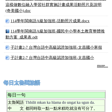
這樣做數位融入學習社群實施計畫成果活動照片及說明
(奇美國小).doc
114學年閩南語A級加強班-活動照片成果.docx
114學年閩南語A級加強班-國民中小學本土教育整體推
動方案_成果表.odt
子計畫2-7 台灣台語中高級認證加強班-太昌國小寒假
子計畫2-7 台灣台語中高級認證加強班-太昌國小
more...
下中右區域內容
每日太魯閣族語