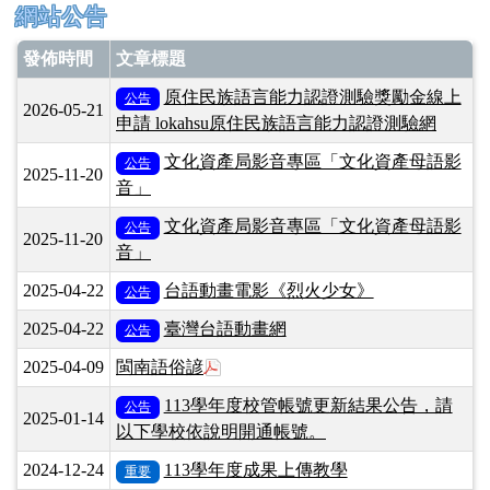
上中右區域內容
網站公告
發佈時間
文章標題
原住民族語言能力認證測驗獎勵金線上
公告
2026-05-21
申請 lokahsu原住民族語言能力認證測驗網
文化資產局影音專區「文化資產母語影
公告
2025-11-20
音」
文化資產局影音專區「文化資產母語影
公告
2025-11-20
音」
2025-04-22
台語動畫電影《烈火少女》
公告
2025-04-22
臺灣台語動畫網
公告
於彈跳視窗觀看：閩南語俗諺.pdf
2025-04-09
閩南語俗諺
113學年度校管帳號更新結果公告，請
公告
2025-01-14
以下學校依說明開通帳號。
2024-12-24
113學年度成果上傳教學
重要