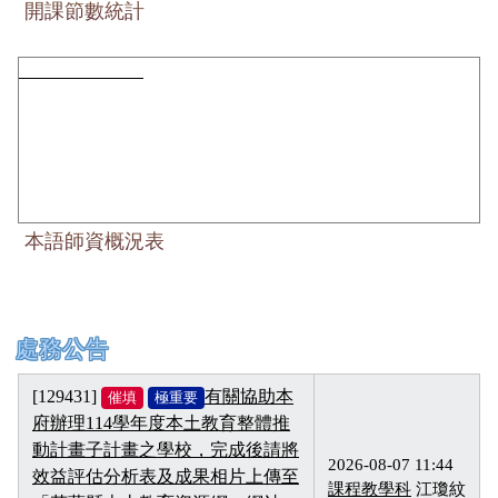
開課節數統計
本語師資概況表
本語師資概況表
上中左區域內容
處務公告
[129431]
有關協助本
催填
極重要
府辦理114學年度本土教育整體推
動計畫子計畫之學校，完成後請將
2026-08-07 11:44
效益評估分析表及成果相片上傳至
課程教學科
江瓊紋