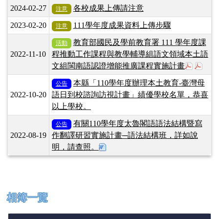
2024-02-27
各校成果上傳請注意
注意
2023-02-20
111學年度成果資料上傳步驟
注意
教育部國民及學前教育署 111 學年度課
活動
2022-11-10
程推動工作課程與教學輔導組語文領域本土語
於彈跳
於彈
文組閩南語認證增能推廣課程實施計畫
本縣「110學年度辦理本土教育-臺灣母
公告
2022-10-20
語日到校諮詢訪視計畫」績優學校名單，恭喜
以上學校。
有關110學年度太魯閣語語法結構暨寫
公告
2022-08-19
作翻譯研習實施計畫─語法結構班，詳如說
下載：花蓮縣110學年度太魯閣
明，請查照。
13
下中區域內容
相簿一覽