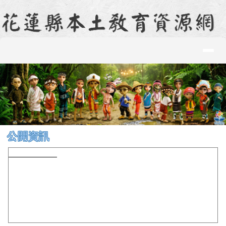
花蓮縣本土教育資源網
跳至主內容區
導覽列
頁尾區域
上中區域內容
公開資訊
開課節數統計