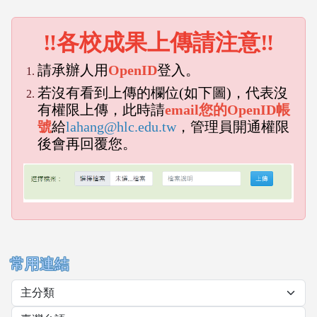
‼各校成果上傳請注意‼
請承辦人用
OpenID
登入。
若沒有看到上傳的欄位(如下圖)，代表沒
有權限上傳，此時請
email您的OpenID帳
號
給
lahang@hlc.edu.tw
，管理員開通權限
後會再回覆您。
emp
empty head
常用連結